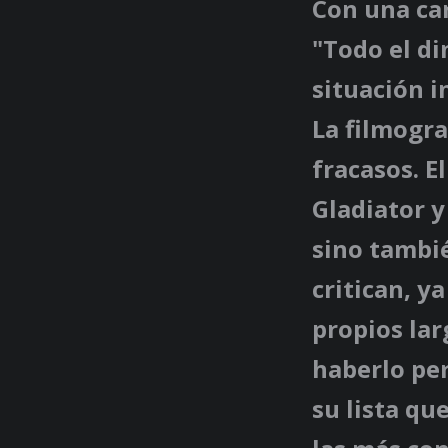
Con una car
"Todo el di
situación i
La filmogra
fracasos. E
Gladiator y
sino tambié
critican, y
propios la
haberlo per
su lista q