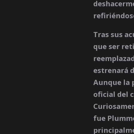
deshacerme
refiriéndo
Tras sus ac
que ser ret
reemplazad
estrenará d
Aunque la p
oficial del
Curiosamen
fue Plummer
principalme