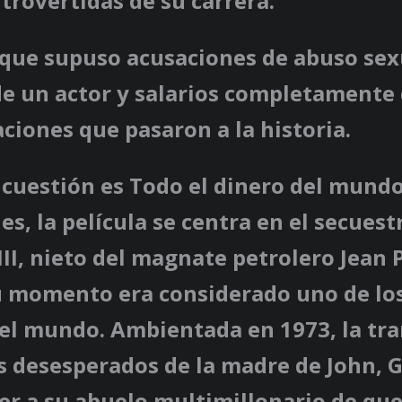
trovertidas de su carrera.
 que supuso acusaciones de abuso sex
de un actor y salarios completamente
ciones que pasaron a la historia.
n cuestión es Todo el dinero del mund
es, la película se centra en el secuest
III, nieto del magnate petrolero Jean 
u momento era considerado uno de l
del mundo. Ambientada en 1973, la tr
s desesperados de la madre de John, Ga
er a su abuelo multimillonario de que