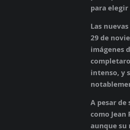
para elegir
Las nuevas 
29 de novie
imágenes de
completaro
intenso, y 
notablement
A pesar de
como Jean P
aunque su r