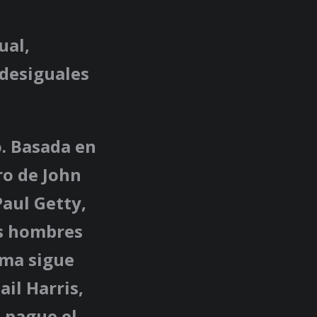
ual,
 desiguales
o. Basada en
ro de John
Paul Getty,
os hombres
ama sigue
il Harris,
 pague el