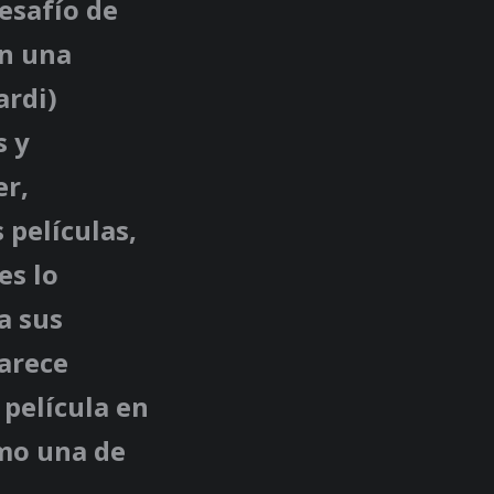
esafío de
en una
ardi)
s y
er,
 películas,
es lo
a sus
arece
 película en
omo una de