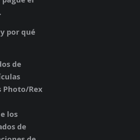
.
 y por qué
dos de
ículas
ks Photo/Rex
e los
tados de
aciones de