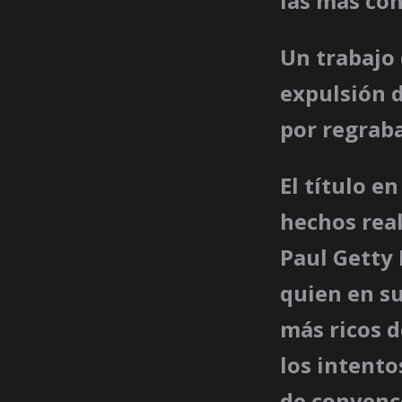
las más con
Un trabajo
expulsión 
por regraba
El título e
hechos real
Paul Getty 
quien en s
más ricos 
los intento
de convenc