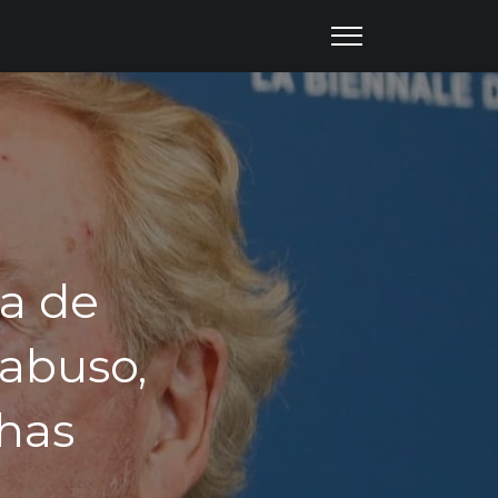
sa de
 abuso,
chas