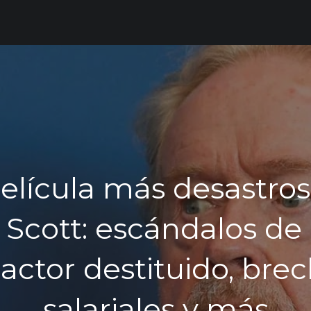
elícula más desastro
 Scott: escándalos de
actor destituido, bre
salariales y más