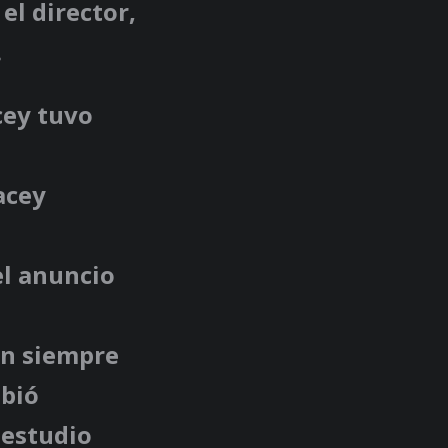
l director,
.
cey tuvo
acey
el anuncio
ón siempre
ebió
 estudio