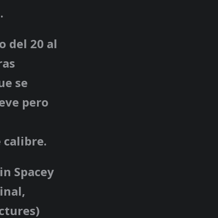
.
 del 20 al
ras
ue se
reve pero
calibre.
in Spacey
inal,
ictures)