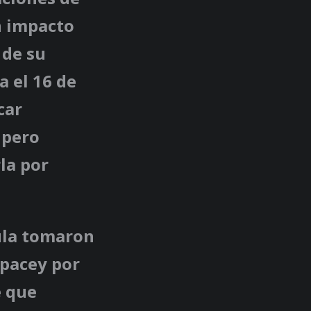
n impacto
 de su
a el 16 de
car
 pero
la por
cula tomaron
Spacey por
e que