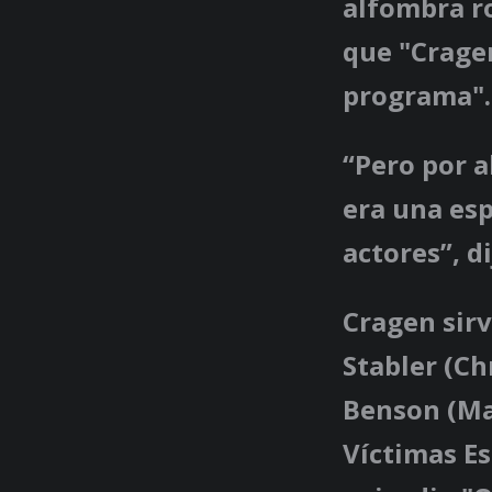
alfombra ro
que "Crage
programa".
“Pero por a
era una es
actores”, d
Cragen sirv
Stabler (Ch
Benson (Ma
Víctimas Es