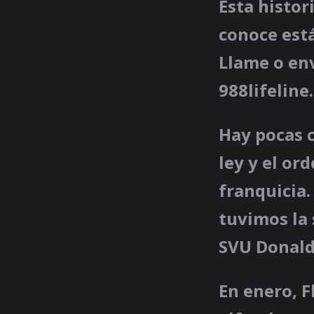
Esta histor
conoce está
Llame o env
988lifeline
Hay pocas 
ley y el or
franquicia.
tuvimos la 
SVU Donald
En enero, F