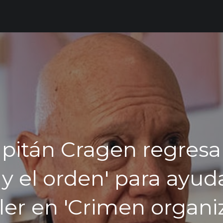
apitán Cragen regresa 
 y el orden' para ayud
ler en 'Crimen organi