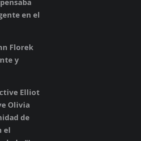
e pensaba
gente en el
nn Florek
nte y
tive Elliot
e Olivia
nidad de
 el