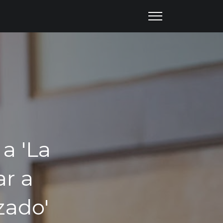
a 'La
ar a
zado'