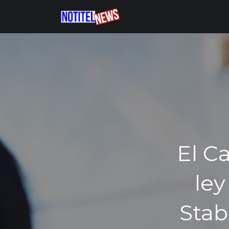
El C
ley
Stab