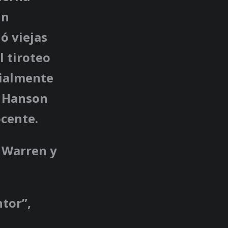
un
ó viejas
l tiroteo
cialmente
a Hanson
ocente.
e Warren y
ntor”,