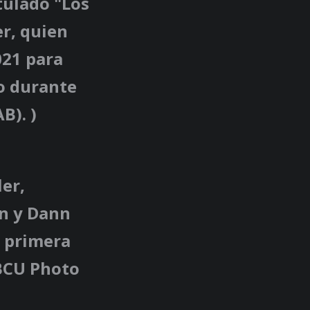
tulado "Los
er, quien
021 para
lo durante
B). )
ler,
on y Dann
a primera
NBCU Photo