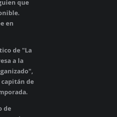
lguien que
onible.
ee en
ico de "La
esa a la
rganizado",
 capitán de
emporada.
o de