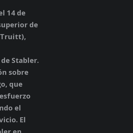
el 14 de
superior de
Truitt),
de Stabler.
ón sobre
go, que
 esfuerzo
ndo el
icio. El
ler en