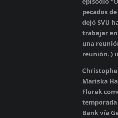
episodio "O
pecados de 
dejó SVU h
trabajar en
una reunión
reunión. ) 
Christopher
Mariska Ha
Florek com
temporada 
Bank vía G