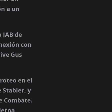
ón a un
a IAB de
onexión con
tive Gus
roteo en el
 Stabler, y
de Combate.
pierna