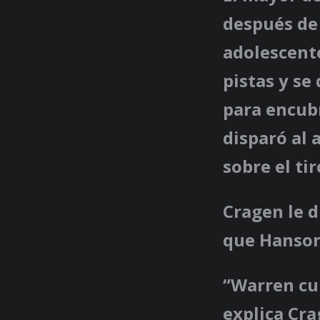
después de
adolescente
pistas y se
para encub
disparó al
sobre el ti
Cragen le d
que Hanson
“Warren cul
explica Cra