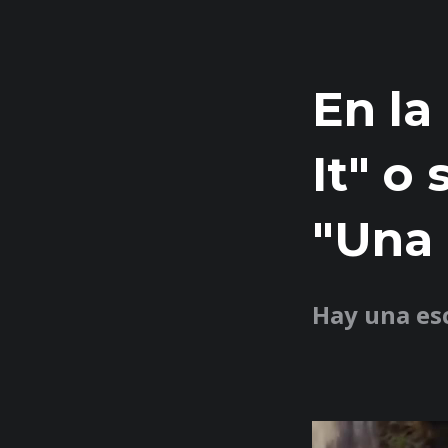
En la
It" o
"Una 
Hay una es