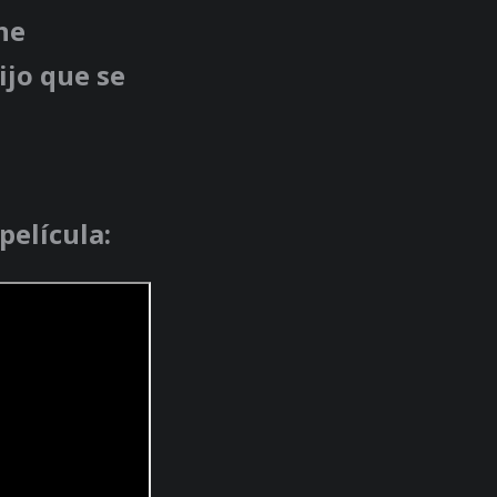
ne
hijo que se
película: