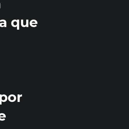
a
a que
 por
e