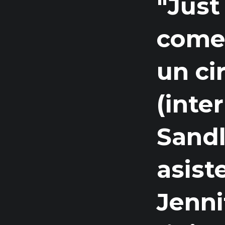
"Just
comed
un ci
(inte
Sandl
asist
Jenni