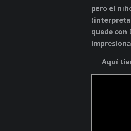
pero el niñ
(interpret
quede con D
impresionan
Aquí tie