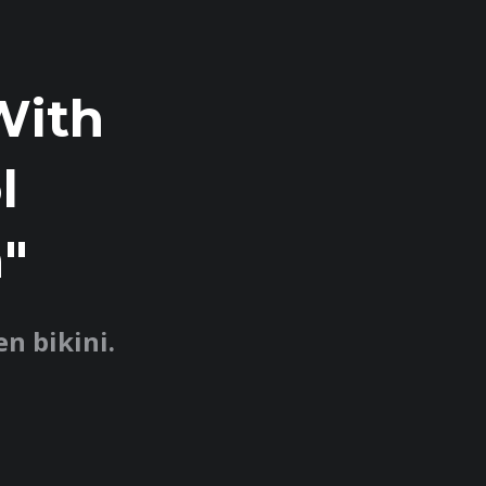
With
l
"
en bikini.