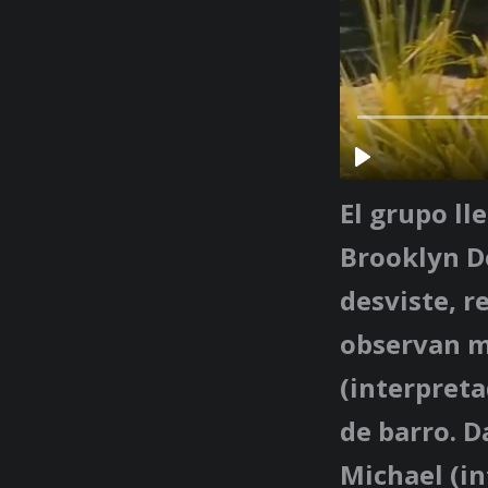
El grupo ll
Brooklyn D
desviste, r
observan mi
(interpret
de barro.
D
Michael
(in