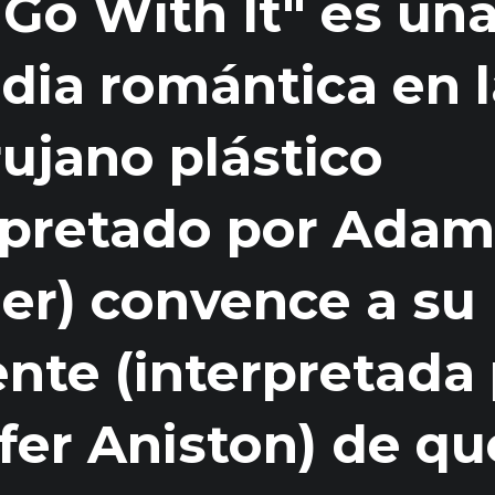
 Go With It" es un
ia romántica en l
rujano plástico
rpretado por Adam
er) convence a su
ente (interpretada
fer Aniston) de qu