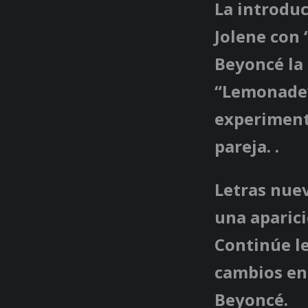
La introduc
Jolene con 
Beyoncé la 
“Lemonade”
experimenta
pareja. .
Letras nue
una aparici
Continúe l
cambios en
Beyoncé.