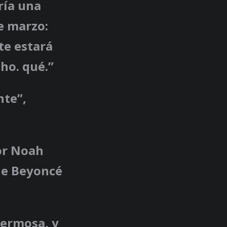
ría una
de marzo:
te estará
ho. qué.”
nte”,
vor Noah
ue Beyoncé
hermosa, y