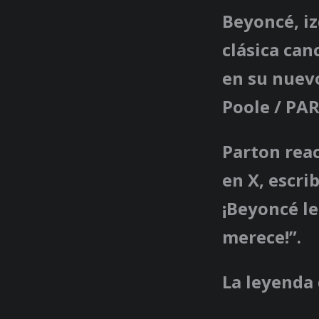
Beyoncé, iz
clásica can
en su nue
Poole / PA
Parton rea
en X, escri
¡Beyoncé le
merece!”.
La leyenda 