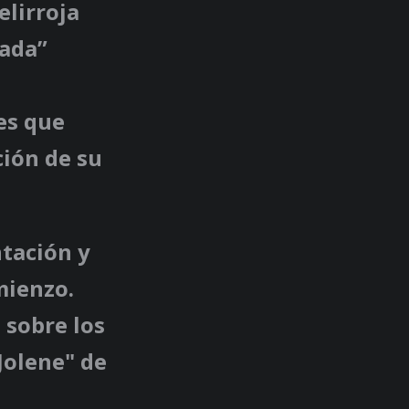
elirroja
rada”
es que
ción de su
tación y
mienzo.
 sobre los
Jolene" de