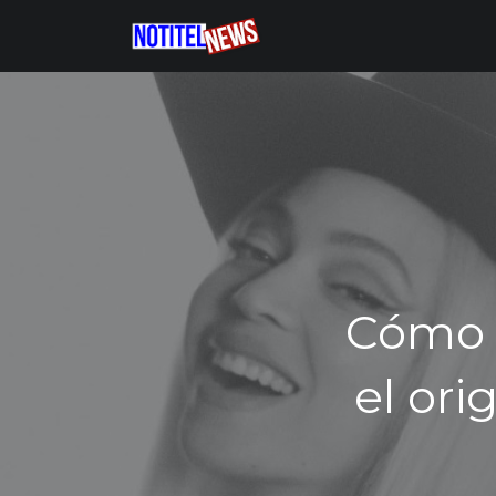
Cómo 
el ori