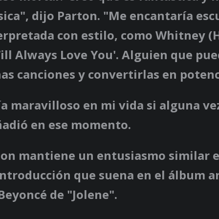
ica", dijo Parton. "Me encantaría esc
terpretada con estilo, como Whitney 
Will Always Love You'. Alguien que pu
s canciones y convertirlas en potenc
ía maravilloso en mi vida si alguna ve
añadió en ese momento.
ton mantiene un entusiasmo similar en
ntroducción que suena en el álbum an
Beyoncé de "Jolene".