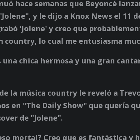
inuó hace semanas que Beyoncé lanza
"Jolene", y le dijo a Knox News el 11 
rabó 'Jolene' y creo que probablemen
m country, lo cual me entusiasma muc
s una chica hermosa y una gran canta
de la música country le reveló a Tre
ños en "The Daily Show" que quería q
cover de "Jolene".
eso mortal? Creo que es fantástica y 