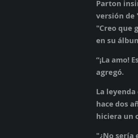
Parton ins
versión de 
"Creo que g
en su álbu
“¡La amo! E
agregó.
La leyenda 
hace dos a
hiciera un 
"¿No sería 