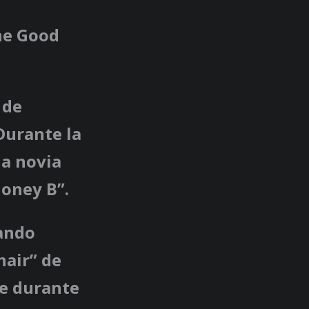
he Good
 de
Durante la
na novia
Honey B”.
rando
hair” de
te durante