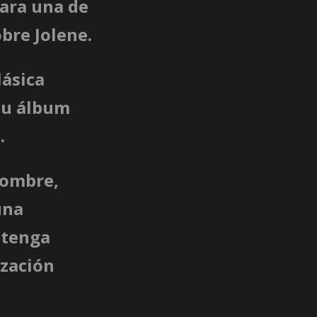
zara una de
bre Jolene.
lásica
 su álbum
.
hombre,
una
ntenga
ización