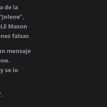
a de la
“Jolene”,
OLE Mason
es falsas
 un mensaje
ene.
y se lo
.