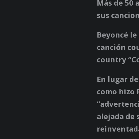
Más de 50 
sus cancio
Beyoncé le 
canción cou
country “Co
En lugar de
como hizo P
“advertenci
alejada de 
reinventada