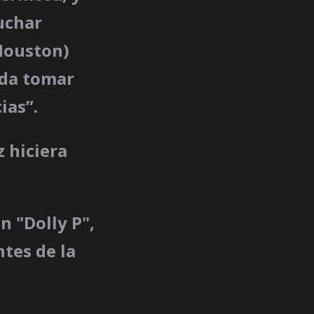
uchar
(Houston)
eda tomar
ias”.
z hiciera
 "Dolly P",
tes de la