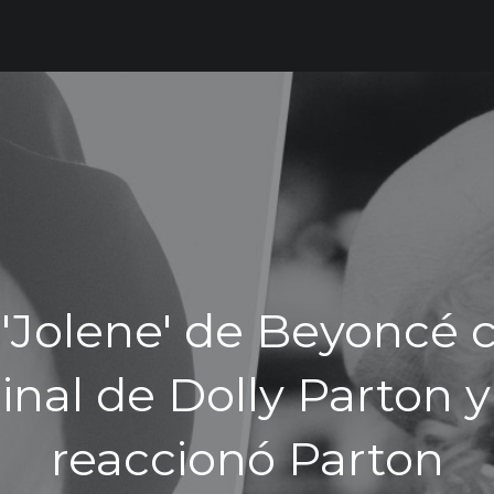
'Jolene' de Beyoncé 
ginal de Dolly Parton
reaccionó Parton