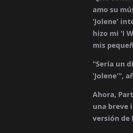
amo su mús
'Jolene' in
hizo mi 'I 
mis pequeña
"Sería un d
'Jolene'", 
Ahora, Par
una breve i
versión de 