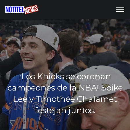
¡Los Knicks se coronan
campeones de la NBA! Spike
Lee y Timothée Chalamet
festejan juntos.