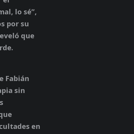
al, lo sé”,
s por su
reveló que
rde.
e Fabián
pia sin
s
 que
icultades en