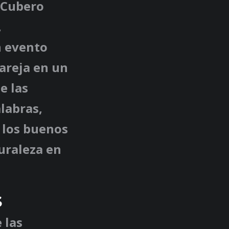
y Cubero
,
n evento
areja en un
e las
alabras,
y los buenos
uraleza en
S
 las