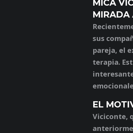
MICA VI
MIRADA 
Recientemen
sus compañe
pareja, el 
terapia. Es
interesante
emocionales
EL MOTI
Viciconte, 
anteriorme