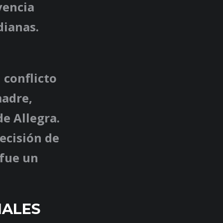
vencia
dianas.
 conflicto
madre,
e Allegra.
ecisión de
 fue un
IALES