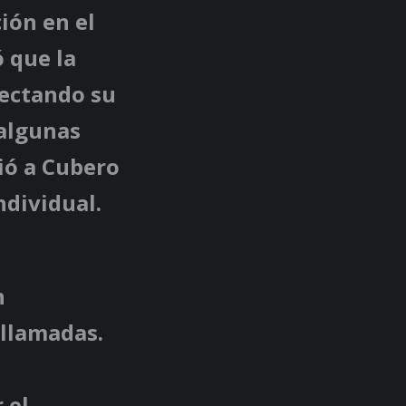
ión en el
 que la
fectando su
 algunas
ió a Cubero
dividual.
n
ollamadas.
 el