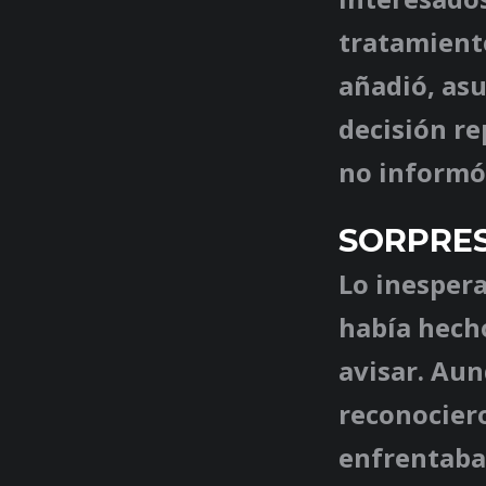
tratamiento
añadió, as
decisión re
no informó 
SORPRES
Lo inesper
había hecho
avisar. Au
reconociero
enfrentaban