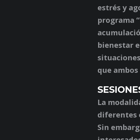
estrés y ag
programa “
acumulació
bienestar 
situaciones
que ambos 
SESIONE
La modalida
diferentes 
Sin embargo
interesados