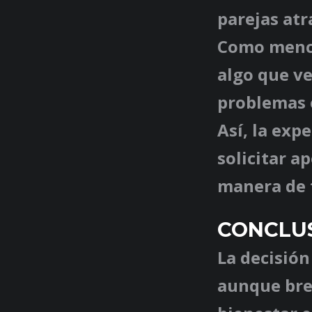
parejas atr
Como menci
algo que ve
problemas 
Así, la exp
solicitar a
manera de f
CONCLU
La decisión
aunque bre