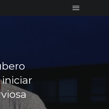
ubero
iniciar
rviosa