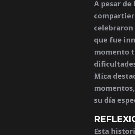
A pesar de 
compartier
celebraron
que fue inm
momento ti
dificultade
Mica destac
momentos, 
su día espec
REFLEXI
Esta histor