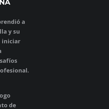
UNA
prendió a
la y su
 iniciar
a
safíos
ofesional.
logo
nto de