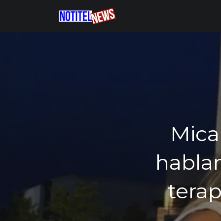
Mica
hablan
terap