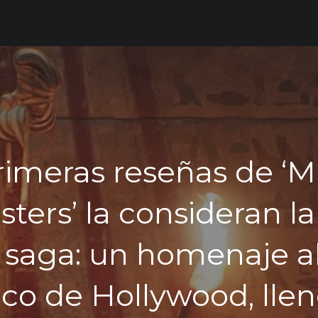
rimeras reseñas de ‘M
ters’ la consideran l
a saga: un homenaje al
ico de Hollywood, lle