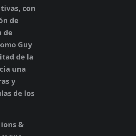
tivas, con
ión de
n de
 como Guy
tad de la
acia una
ras y
las de los
nions &