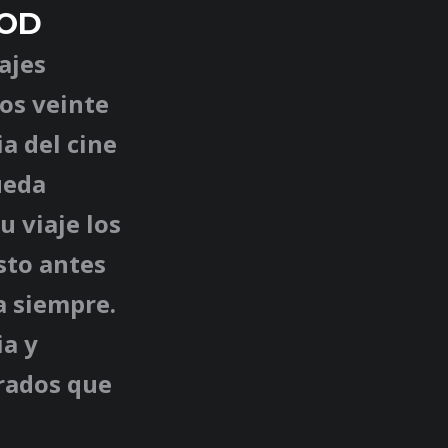
OOD
ajes
ños veinte
ia del cine
ueda
 viaje los
usto antes
a siempre.
ia y
erados que