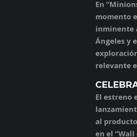
En “Minion
momento en
inminente 
Ángeles y e
exploración
relevante e
CELEBRA
El estreno 
lanzamiento
al product
en el “Wall