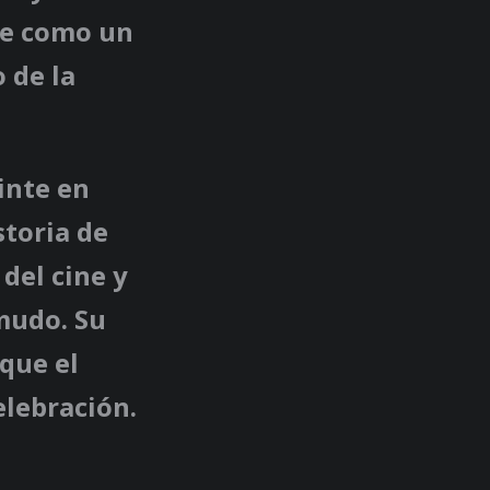
ve como un
 de la
inte en
storia de
 del cine y
 mudo. Su
 que el
elebración.