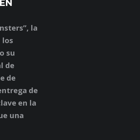
 EN
nsters”, la
 los
o su
l de
e de
entrega de
clave en la
que una