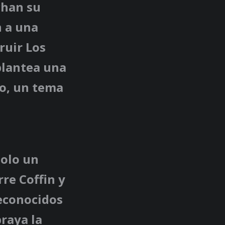
chan su
 a una
ruir Los
plantea una
ro, un tema
solo un
re Coffin y
reconocidos
braya la