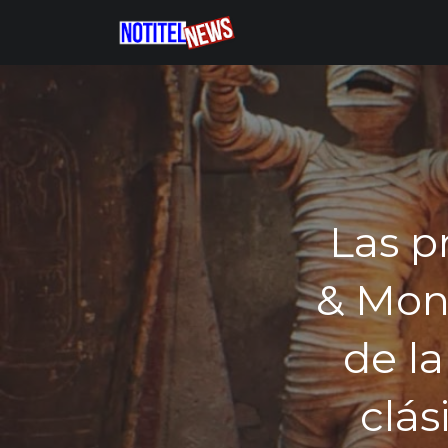
Las p
& Mons
de l
clás