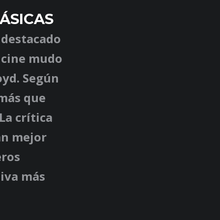
ÁSICAS
n destacado
l cine mudo
oyd. Según
 más que
La crítica
án mejor
eros
tiva más