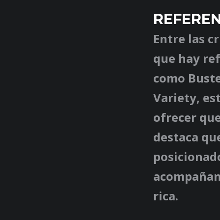
REFEREN
Entre las c
que hay ref
como Buster
Variety, es
ofrecer que
destaca que
posicionad
acompañant
rica.