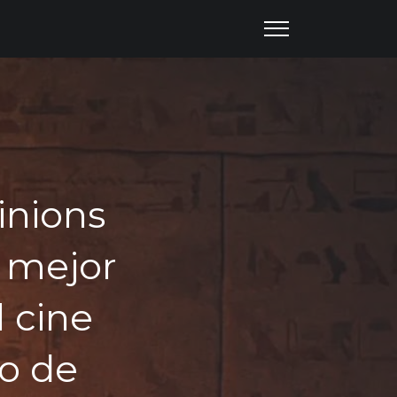
inions
a mejor
 cine
no de