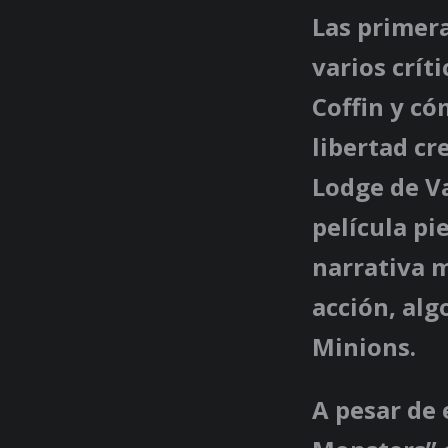
Las primera
varios crít
Coffin y có
libertad cr
Lodge de V
película pie
narrativa m
acción, alg
Minions.
A pesar de