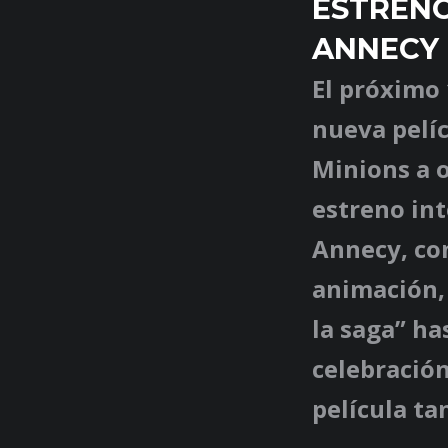
ESTRENO
ANNECY
El próximo 
nueva pelíc
Minions a o
estreno int
Annecy, co
animación,
la saga” has
celebració
película ta