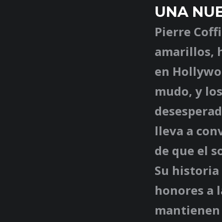
UNA NU
Pierre Coff
amarillos, 
en Hollywoo
mudo, y lo
desesperada
lleva a con
de que el s
Su historia
honores a l
mantienen 