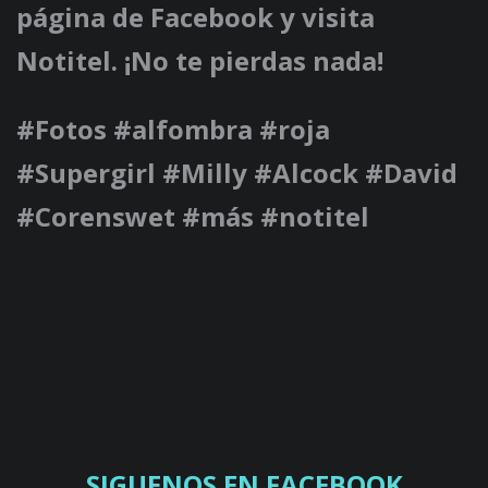
página de Facebook y visita
Notitel. ¡No te pierdas nada!
#Fotos #alfombra #roja
#Supergirl #Milly #Alcock #David
#Corenswet #más #notitel
SIGUENOS EN FACEBOOK