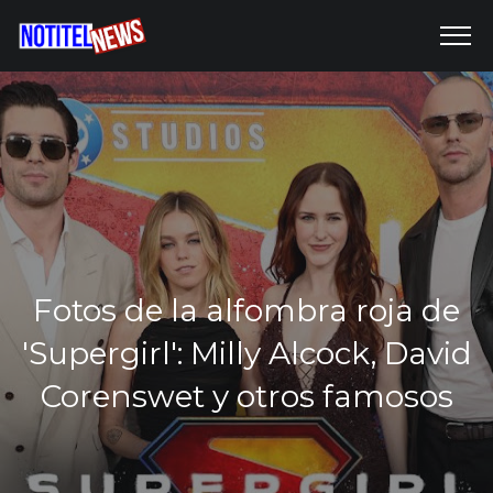
Fotos de la alfombra roja de
'Supergirl': Milly Alcock, David
Corenswet y otros famosos