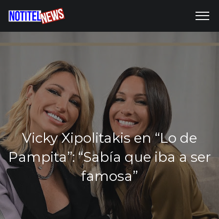
Vicky Xipolitakis en “Lo de
Pampita”: “Sabía que iba a ser
famosa”