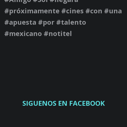
#próximamente #cines #con #una
#apuesta #por #talento
#mexicano #notitel
SIGUENOS EN FACEBOOK