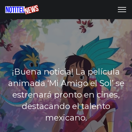
¡Buena noticia! La película
animada ‘Mi Amigo el Sol’ se
estrenará pronto en cines,
destacando el talento
mexicano.