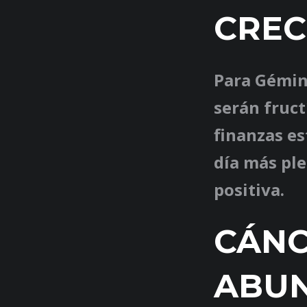
CREC
Para Gémini
serán fruct
finanzas es
día más ple
positiva.
CÁNC
ABU