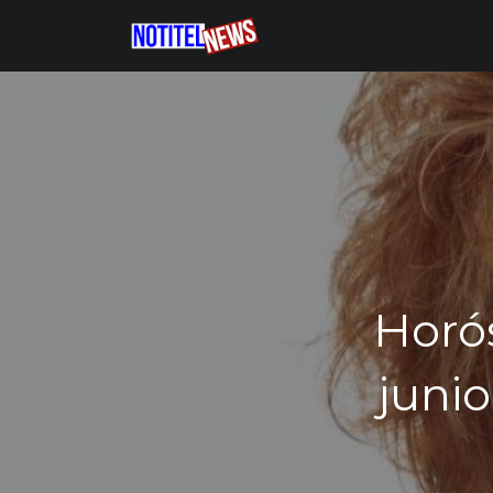
Horó
juni