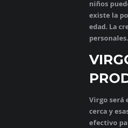
niños puede
existe la p
edad. La cr
personales
VIRG
PROD
Virgo será 
cerca y esa
efectivo pa