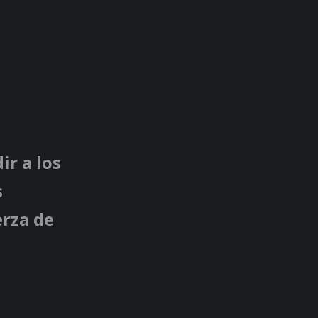
r a los
s
erza de