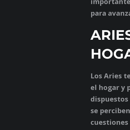
importantes
para avanza
ARIE
HOG
Los Aries t
el hogar y 
dispuestos 
se perciben
cuestiones 