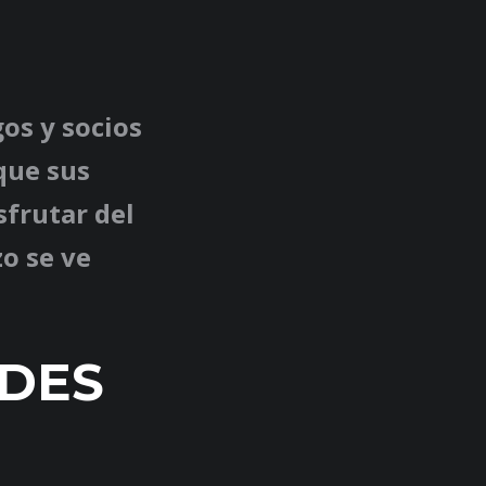
os y socios
que sus
sfrutar del
zo se ve
DES