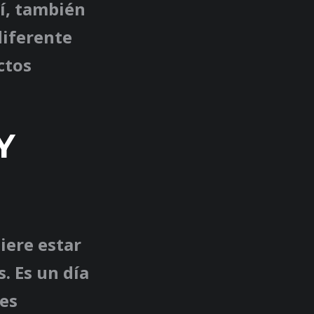
uí, también
diferente
ctos
Y
iere estar
. Es un día
nes