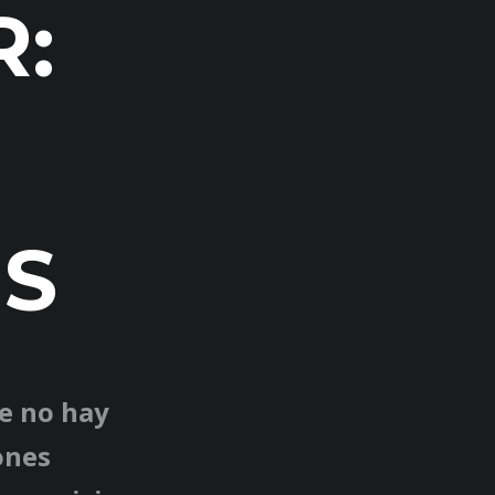
R:
ES
ue no hay
ones