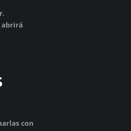
r.
 abrirá
S
harlas con