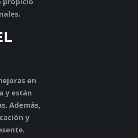
a propicio
nales.
EL
mejoras en
a y están
eas. Además,
cación y
esente.