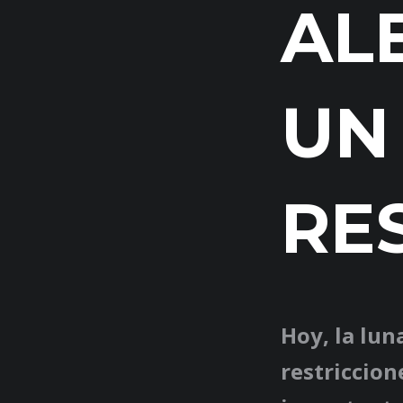
AL
UN 
RE
Hoy, la lun
restriccion