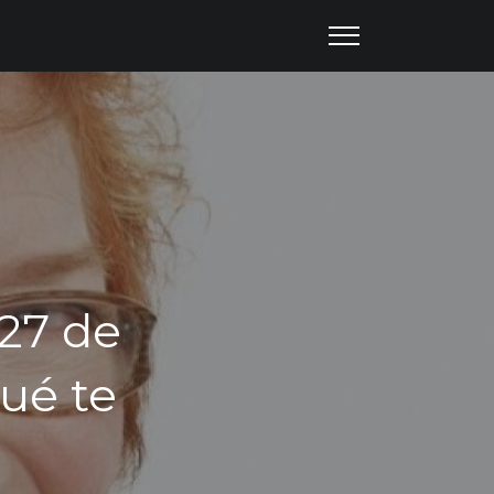
27 de
ué te