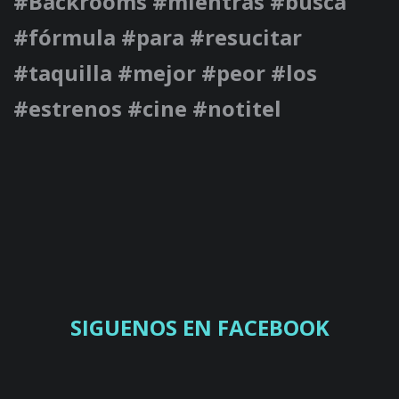
#Backrooms #mientras #busca
#fórmula #para #resucitar
#taquilla #mejor #peor #los
#estrenos #cine #notitel
SIGUENOS EN FACEBOOK