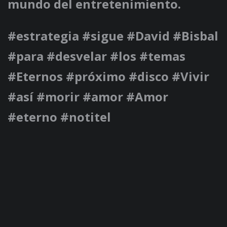
mundo del entretenimiento.
#estrategia #sigue #David #Bisbal
#para #desvelar #los #temas
#Eternos #próximo #disco #Vivir
#así #morir #amor #Amor
#eterno #notitel