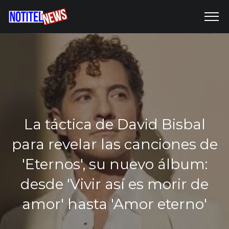
La táctica de David Bisbal
para revelar las canciones de
'Eternos', su nuevo álbum:
desde 'Vivir así es morir de
amor' hasta 'Amor eterno'