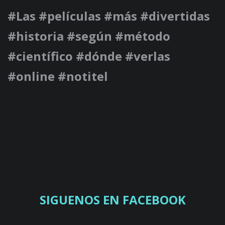
#Las #películas #más #divertidas
#historia #según #método
#científico #dónde #verlas
#online #notitel
SIGUENOS EN FACEBOOK