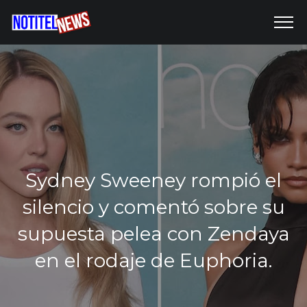
Sydney Sweeney rompió el
silencio y comentó sobre su
supuesta pelea con Zendaya
en el rodaje de Euphoria.