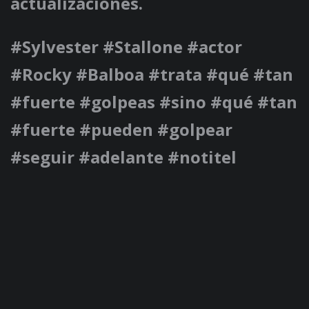
actualizaciones.
#Sylvester #Stallone #actor
#Rocky #Balboa #trata #qué #tan
#fuerte #golpeas #sino #qué #tan
#fuerte #pueden #golpear
#seguir #adelante #notitel