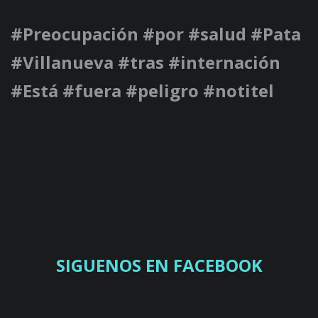
#Preocupación #por #salud #Pata
#Villanueva #tras #internación
#Está #fuera #peligro #notitel
SIGUENOS EN FACEBOOK