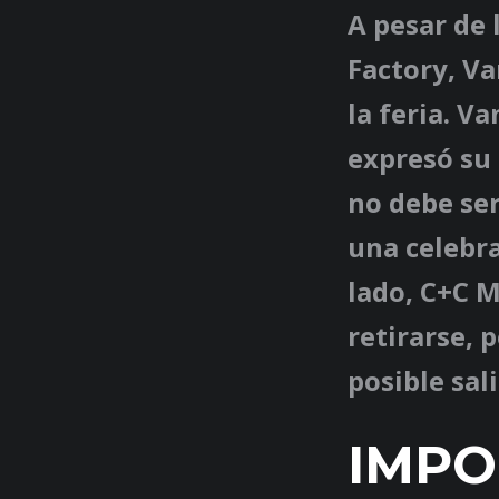
A pesar de 
Factory, Va
la feria. V
expresó su
no debe ser
una celebr
lado, C+C M
retirarse, 
posible sali
IMPO