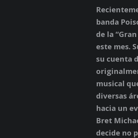
Recientemen
banda Poiso
de la “Gran
este mes. S
su cuenta 
originalme
musical qu
diversas ár
hacia un ev
Bret Michae
decide no p