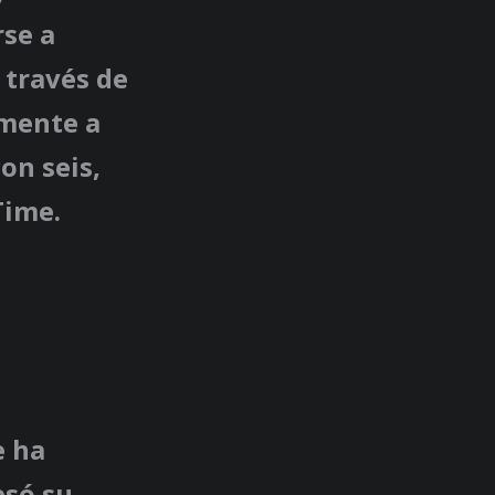
rse a
 través de
lmente a
on seis,
Time.
e ha
esó su