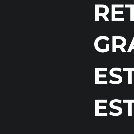
RE
GR
ES
ES