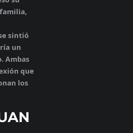
familia,
se sintió
ría un
o. Ambas
nexión que
onan los
NUAN