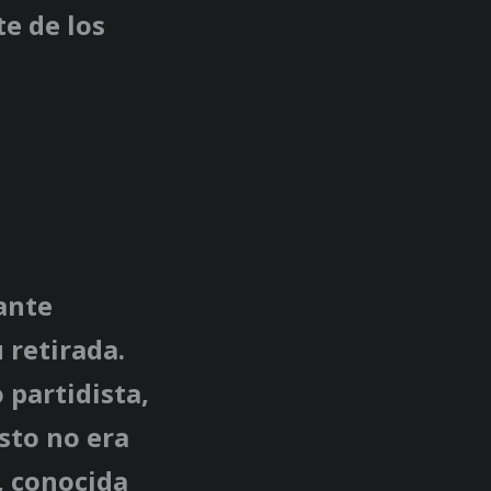
e de los
ante
retirada.
partidista,
sto no era
, conocida