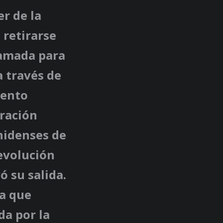
r de la
 retirarse
ramada para
a través de
vento
ración
nidenses de
 evolución
 su salida.
ta que
da por la