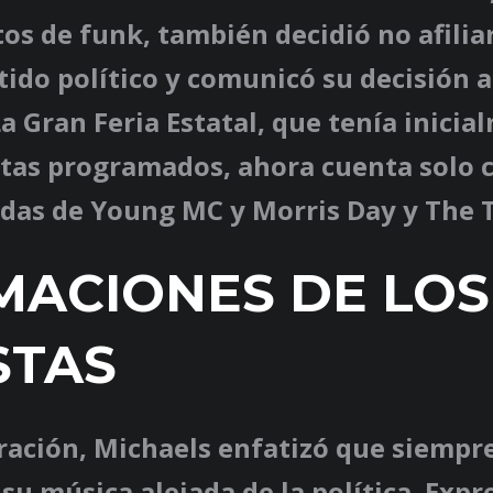
tos de funk, también decidió no afilia
ido político y comunicó su decisión a
La Gran Feria Estatal, que tenía inicia
tas programados, ahora cuenta solo c
lidas de Young MC y Morris Day y The 
MACIONES DE LOS
STAS
ración, Michaels enfatizó que siempr
u música alejada de la política. Expr