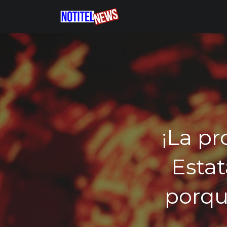
¡La pr
Estat
porqu