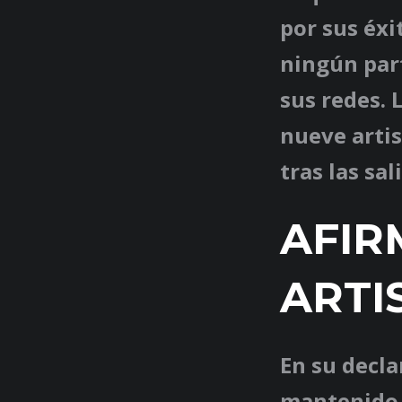
por sus éxi
ningún part
sus redes. 
nueve artis
tras las sa
AFIR
ARTI
En su decla
mantenido s