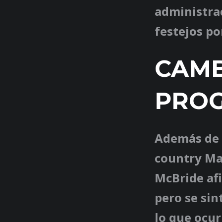
administra
festejos po
CAMB
PRO
Además de 
country Ma
McBride af
pero se sin
lo que ocu