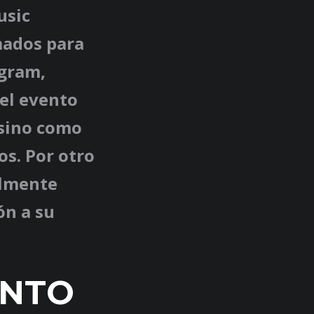
usic
mados para
agram,
el evento
 sino como
s. Por otro
almente
ón a su
ENTO