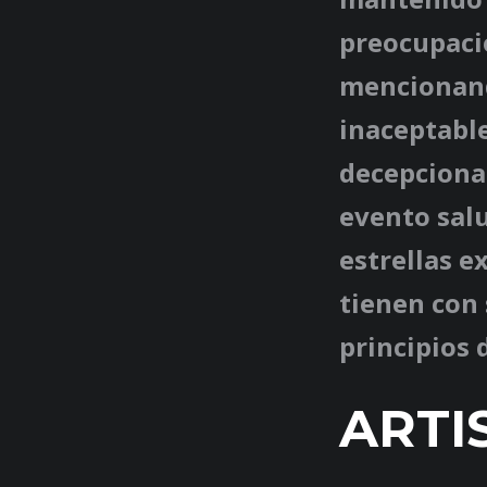
preocupació
mencionand
inaceptable
decepcionad
evento sal
estrellas e
tienen con 
principios 
ARTI