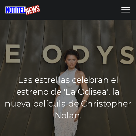
Las estrellas celebran el
estreno de 'La Odisea', la
nueva película de Christopher
Nolan.