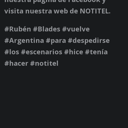
visita nuestra web de NOTITEL.
#Rubén #Blades #vuelve
#Argentina #para #despedirse
#los #escenarios #hice #tenía
#hacer #notitel