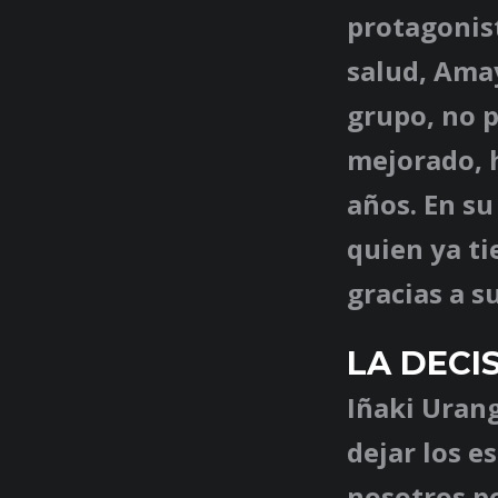
protagonist
salud, Amay
grupo, no p
mejorado, h
años. En su
quien ya ti
gracias a s
LA DECI
Iñaki Urang
dejar los e
nosotros po