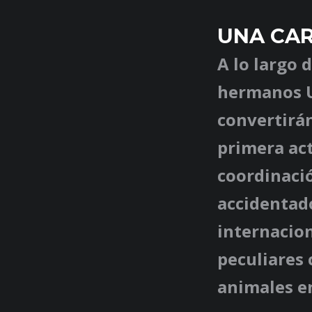
UNA CAR
A lo largo 
hermanos U
convertirá
primera act
coordinació
accidentad
internacion
peculiares
animales en