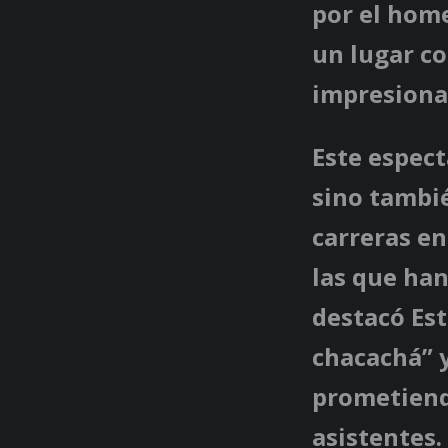
por el hom
un lugar co
impresiona
Este espect
sino tambié
carreras en
las que han
destacó Est
chacachá” y
prometiend
asistentes.