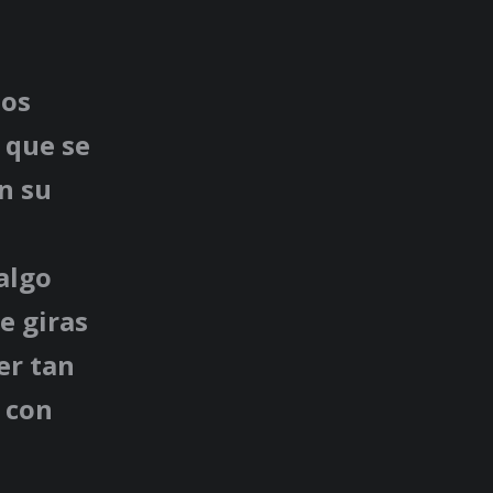
los
 que se
n su
 algo
e giras
er tan
 con