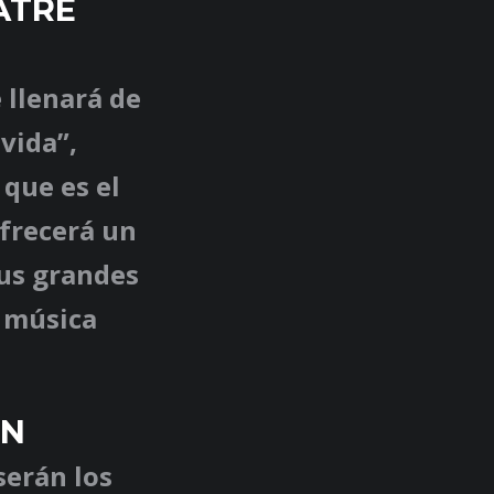
ATRE
e llenará de
vida”,
 que es el
frecerá un
sus grandes
a música
ON
serán los