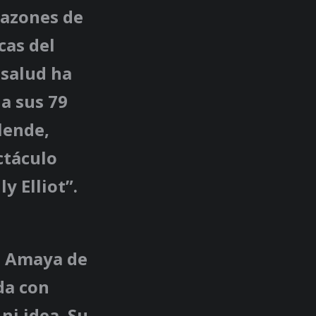
razones de
cas del
 salud ha
 a sus 79
lende,
ctáculo
y Elliot”.
de Amaya de
da con
ni idea. Su