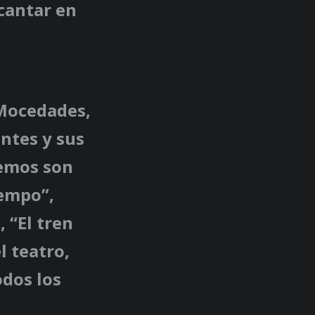
cantar en
 Mocedades,
ntes y sus
remos son
iempo”,
 “El tren
l teatro,
odos los