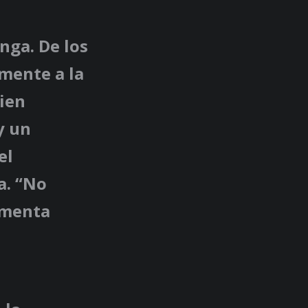
nga. De los
mente a la
uien
y un
el
a. “No
umenta