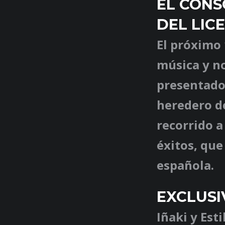
EL CONS
DEL LIC
El próximo 
música y no
presentado 
heredero d
recorrido a
éxitos, que
española.
EXCLUSI
Iñaki y Est