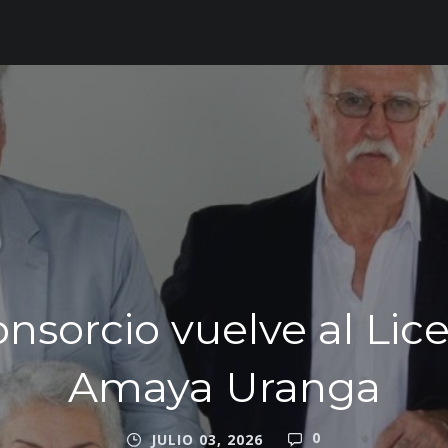
onsorcio vuelve al Lice
Amaya Uranga
0
JULIO 03, 2026