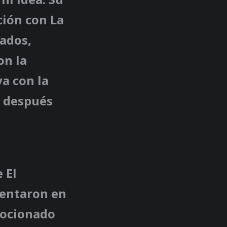
ción con La
ados,
on la
a con la
e después
 El
sentaron en
mocionado