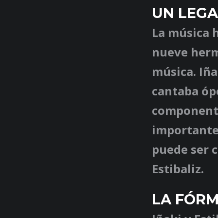
UN LEGA
La música h
nueve herm
música. Iña
cantaba ópe
componente
importante 
puede ser 
Estibaliz.
LA FÓRM