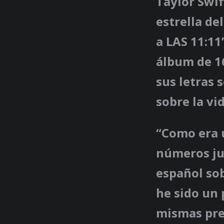
Taylor Swif
estrella de
a LAS 11:11
álbum de 16
sus letras 
sobre la vi
“Como era u
números jun
español sob
he sido un 
mismas pre