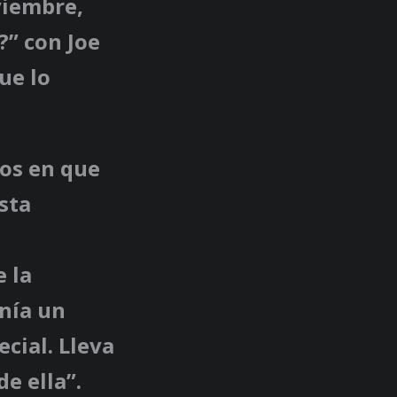
viembre,
?” con Joe
ue lo
tos en que
esta
 la
nía un
ecial. Lleva
e ella”.