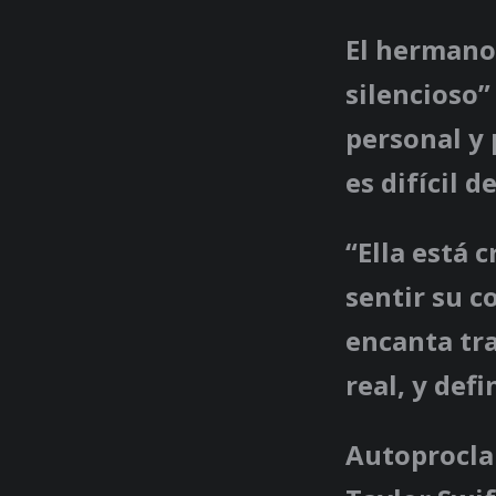
El hermano
silencioso”
personal y 
es difícil d
“Ella está 
sentir su c
encanta tra
real, y def
Autoprocla