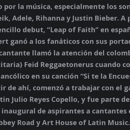
o por la música, especialmente los so
eik, Adele, Rihanna y Justin Bieber. A 
encillo debut, “Leap of Faith” en espa
rt ganó a los fanáticos con sus porta
 cantante llamó la atención del colomb
citaria) Feid Reggaetonerus cuando c
ncólico en su canción “Si te la Encue
tir de ahí, comenzó a trabajar con el 
n Julio Reyes Copello, y fue parte de
inaugural de aspirantes a cantantes 
bbey Road y Art House of Latin Music.