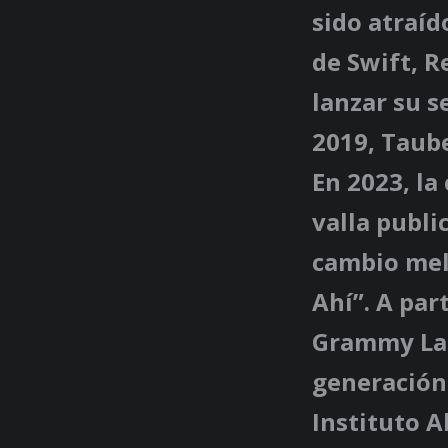
sido atraíd
de Swift, R
lanzar su s
2019, Taube
En 2023, la
valla publi
cambio mela
Ahí”. A par
Grammy Lati
generación 
Instituto A