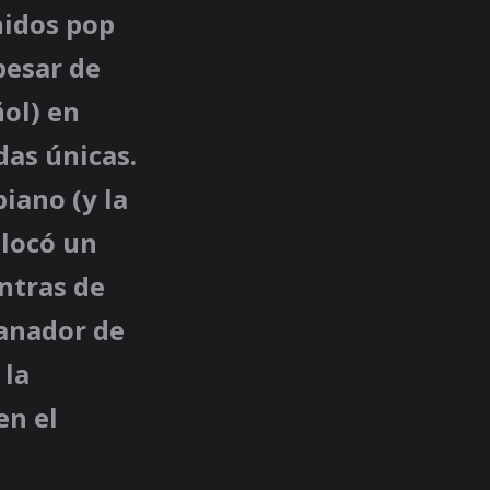
nidos pop
pesar de
ñol) en
das únicas.
iano (y la
olocó un
ntras de
ganador de
 la
en el