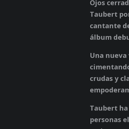
Ojos cerrad
Taubert pon
cantante de
álbum debut
Una nueva v
cimentando
crudas y cl
empoderami
Taubert ha 
personas e