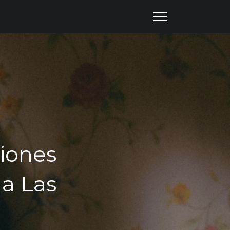
iones
 a Las