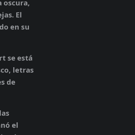
a oscura,
jas. El
ndo en su
t se está
co, letras
es de
las
nó el