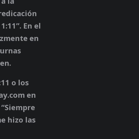
a la
redicación
1:11”. En el
rozmente en
turnas
nen.
11 o los
day.com en
. “Siempre
e hizo las