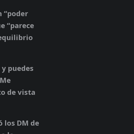
n “poder
ue “parece
equilibrio
p y puedes
. Me
o de vista
 los DM de