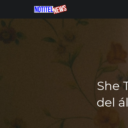
She 
del á