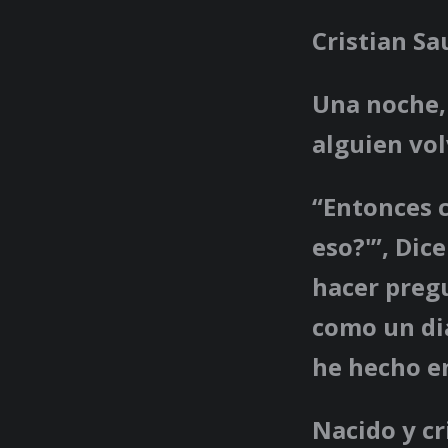
Cristian S
Una noche, 
alguien volv
“Entonces 
eso?'”, Dic
hacer pregu
como un di
he hecho en
Nacido y c