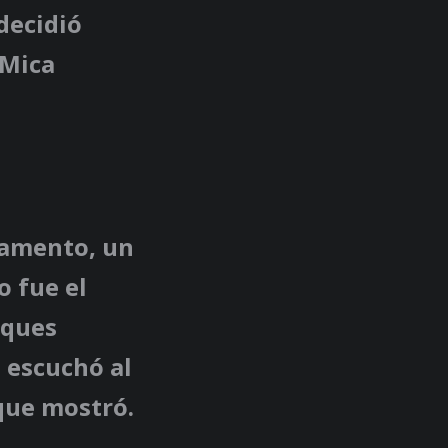
decidió
 Mica
ramento, un
o fue el
rques
 escuchó al
que mostró.