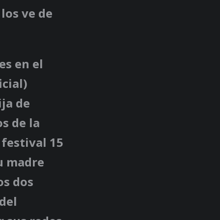
los ve de
es en el
cial)
ija de
s de la
festival 15
su madre
os dos
del