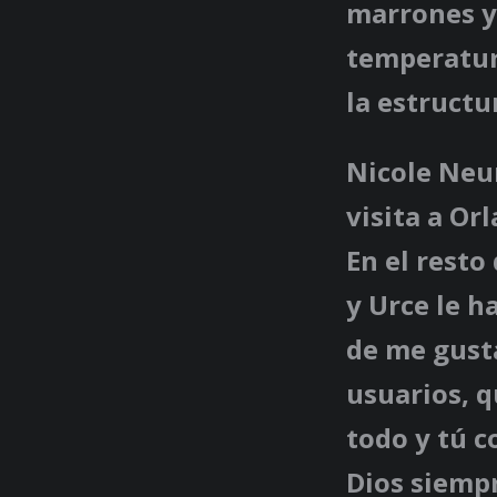
marrones y 
temperatur
la estructu
Nicole Neu
visita a O
En el resto
y Urce le h
de me gusta
usuarios, q
todo y tú c
Dios siempr