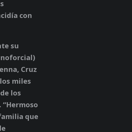
as
cidía con
te su
noforcial)
ienna, Cruz
los miles
de los
r. “Hermoso
familia que
de