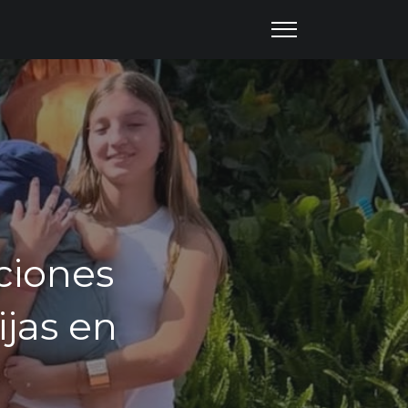
aciones
jas en