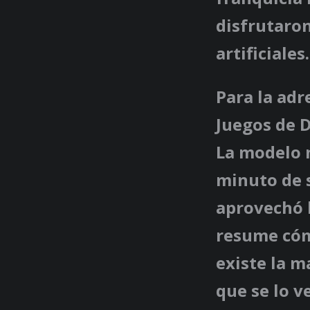
disfrutaro
artificiales.
Para la adr
Juegos de 
La modelo n
minuto de s
aprovechó 
resume cómo
existe la m
que se lo v