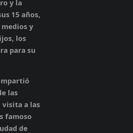
ro y la
sus 15 años,
s medios y
jos, los
ra para su
ompartió
e las
visita a las
ás famoso
iudad de