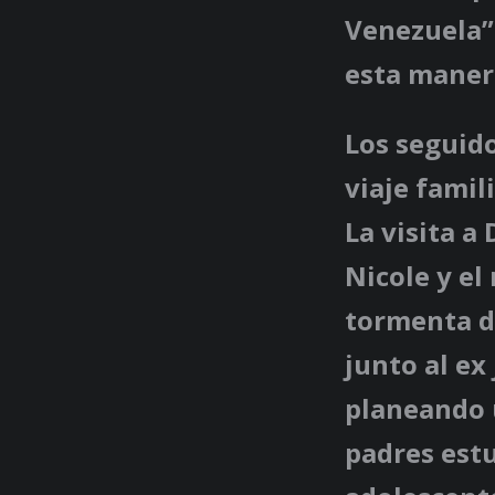
Venezuela” 
esta maner
Los seguid
viaje famil
La visita a
Nicole y el
tormenta de
junto al ex
planeando u
padres estu