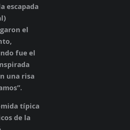
la escapada
l)
garon el
nto,
ando fue el
inspirada
n una risa
vamos”.
omida típica
cos de la
,