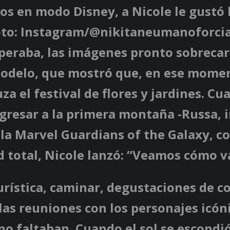
os en modo Disney, a Nicole le gustó 
foto: Instagram/@nikitaneumanoforcia
peraba, las imágenes pronto sobrecar
 modelo, que mostró que, en ese mome
za el festival de flores y jardines. Cu
gresar a la primera montaña -Russa, 
ula Marvel Guardians of the Galaxy, co
d total, Nicole lanzó: “Veamos cómo 
turística, caminar, degustaciones de c
 las reuniones con los personajes icóni
no faltaban. Cuando el sol se escondió