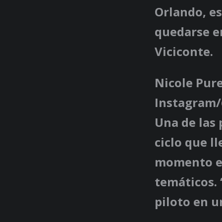
Orlando, es
quedarse en
Viciconte.
Nicole Pur
Instagram/
Una de las
ciclo que l
momento ex
temáticos. 
piloto en 