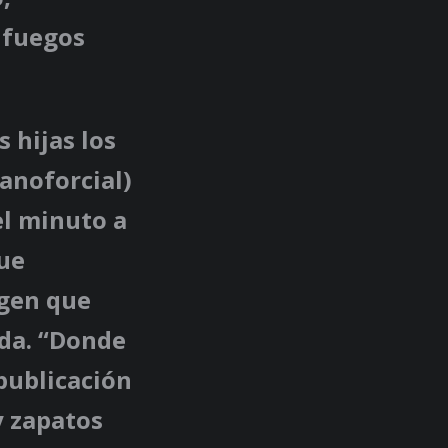
 fuegos
 hijas los
anoforcial)
el minuto a
que
agen que
ida. “Donde
 publicación
y zapatos