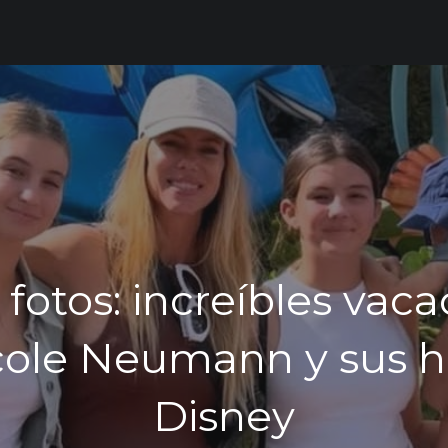
 fotos: increíbles vac
cole Neumann y sus hi
Disney