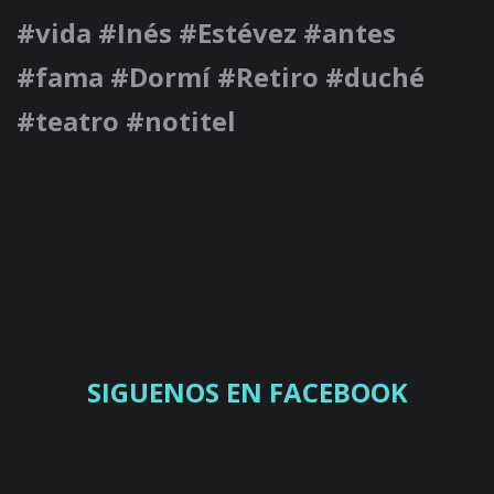
#vida #Inés #Estévez #antes
#fama #Dormí #Retiro #duché
#teatro #notitel
SIGUENOS EN FACEBOOK