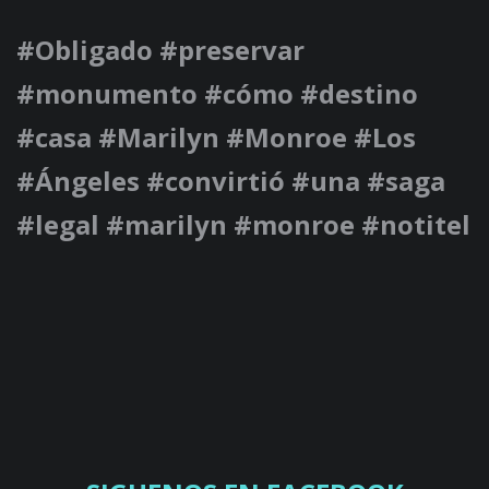
#Obligado #preservar
#monumento #cómo #destino
#casa #Marilyn #Monroe #Los
#Ángeles #convirtió #una #saga
#legal #marilyn #monroe #notitel