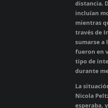
distancia.
incluían mo
mientras q
través de 
sumarse a l
fueron en 
tipo de int
durante me
La situació
Nicola Pelt
esperaba, y