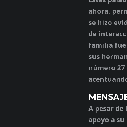
ahora, perm
se hizo evi
de interacc
familia fue
sus herman
número 27 
acentuando
MENSAJE
A pesar de 
apoyo a su