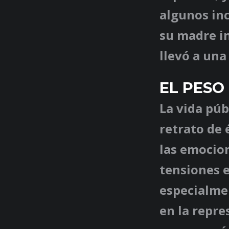
algunos inc
su madre i
llevó a una
EL PESO
La vida púb
retrato de 
las emocion
tensiones e
especialmen
en la repre