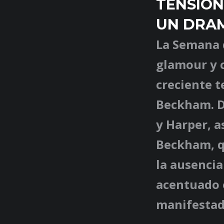
TENSIÓN
UN DRAM
La Semana 
glamour y c
creciente t
Beckham. D
y Harper, a
Beckham, q
la ausencia
acentuado e
manifestad