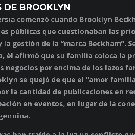
S DE BROOKLYN
ersia comenzó cuando Brooklyn Beck
es públicas que cuestionaban las pri
y la gestión de la “marca Beckham”. S
a, él afirmó que su familia coloca la 
os negocios por encima de los lazos fa
oklyn se quejó de que el “amor famili
r la cantidad de publicaciones en re
ipación en eventos, en lugar de la con
genuina.
ras han traído a la luz un conflicto qu