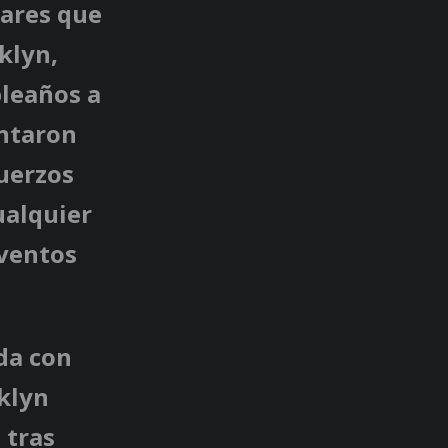
iares que
klyn,
leaños a
entaron
fuerzos
ualquier
eventos
da con
oklyn
 tras