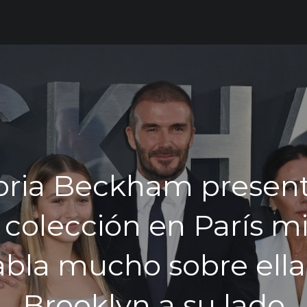
oria Beckham presen
colección en París m
abla mucho sobre ella 
Brooklyn a su lado