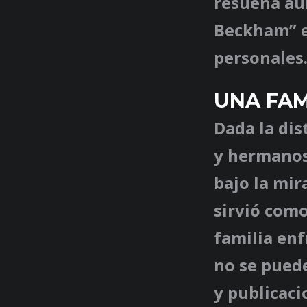
resuena aú
Beckham” e
personales
UNA FAM
Dada la dis
y hermanos,
bajo la mir
sirvió como
familia en
no se pued
y publicaci