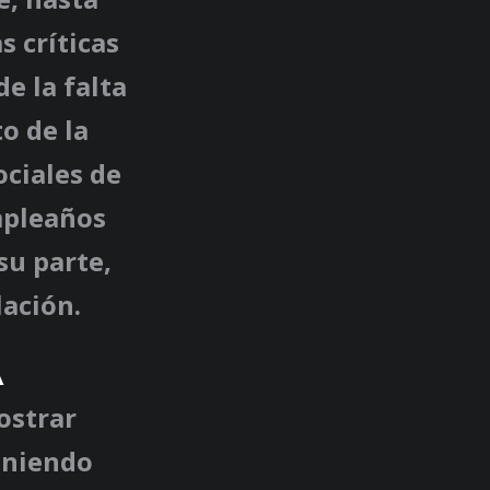
s críticas
e la falta
o de la
ociales de
mpleaños
su parte,
ación.
A
ostrar
eniendo