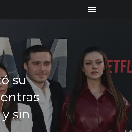
tó su
ientras
y sin