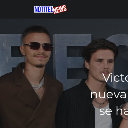
Vict
nueva 
se h