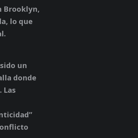
n Brooklyn,
a, lo que
l.
 sido un
alla donde
. Las
nticidad”
onflicto