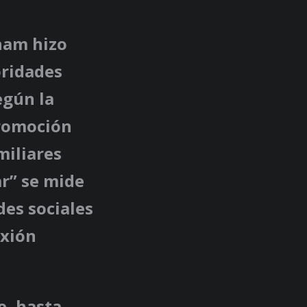
ham hizo
oridades
egún la
promoción
miliares
ar” se mide
des sociales
exión
e, hasta