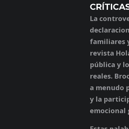
CRÍTICA
La controv
declaracion
familiares 
revista Hol
pública y l
reales. Bro
a menudo po
y la partic
emocional 
Estas palab