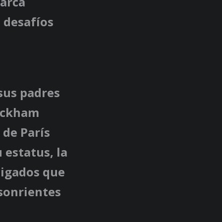
arca
 desafíos
 sus padres
Beckham
 de París
 estatus, la
aigados que
sonrientes