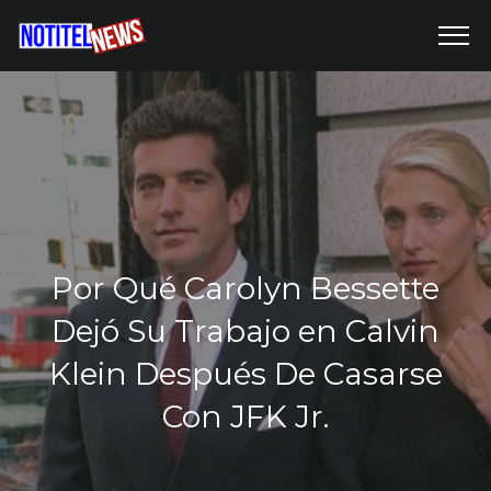
Por Qué Carolyn Bessette
Dejó Su Trabajo en Calvin
Klein Después De Casarse
Con JFK Jr.