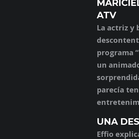
MARICIE
ATV
La actriz y
descontento
programa “
un animado 
sorprendida
parecía te
entretenim
UNA DES
Effio expli