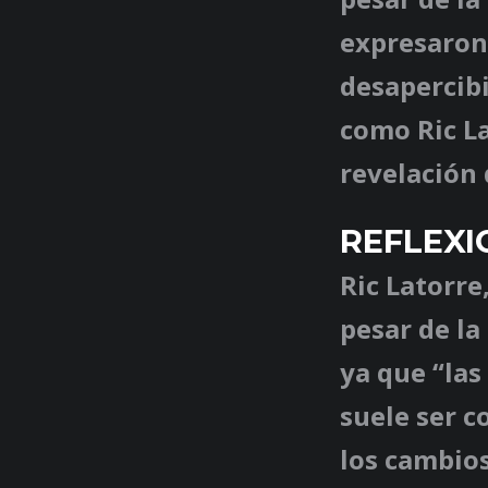
expresaron 
desapercibi
como Ric La
revelación 
REFLEXI
Ric Latorre,
pesar de la
ya que “las
suele ser c
los cambios