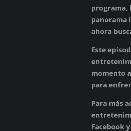
programa, 
panorama in
ahora busca
Este episod
entretenim
momento a 
para enfren
Para más ac
entretenimi
Facebook y 