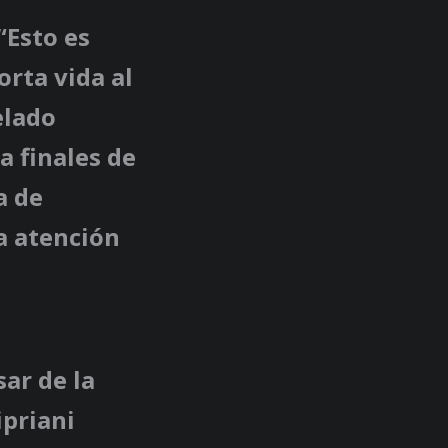
“Esto es
orta vida al
elado
a finales de
a de
la atención
sar de la
ipriani