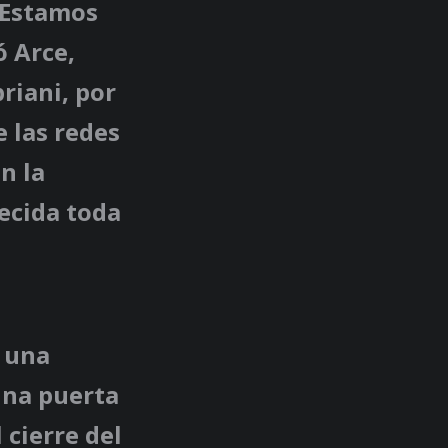
“Estamos
ó Arce,
riani, por
e las redes
n la
ecida toda
 una
una puerta
 cierre del