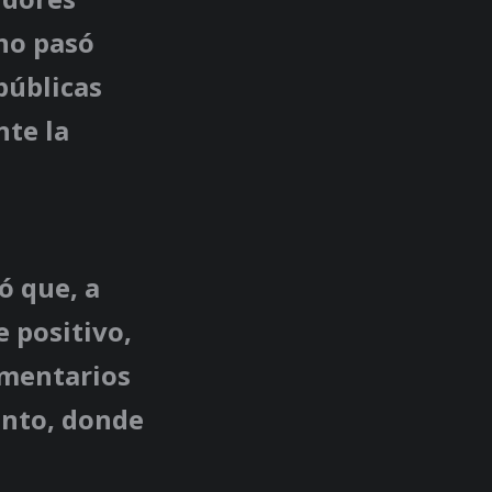
 no pasó
públicas
nte la
ió que, a
 positivo,
omentarios
ento, donde