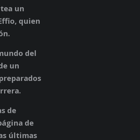
ntea un
ffio, quien
ón.
 mundo del
de un
 preparados
rrera.
as de
página de
as últimas