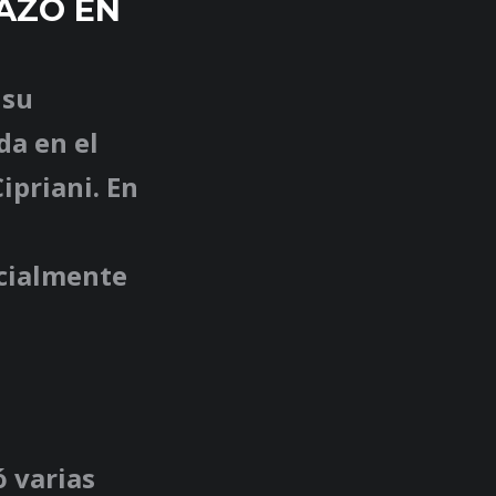
AZO EN
 su
da en el
ipriani. En
icialmente
ó varias