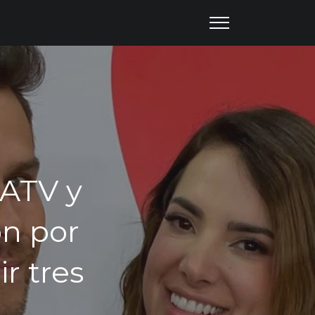
 ATV y
on por
r tres