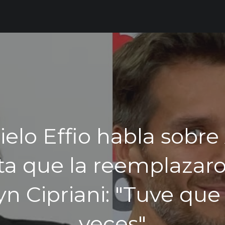
ielo Effio habla sobre
a que la reemplazar
n Cipriani: "Tuve que i
veces"