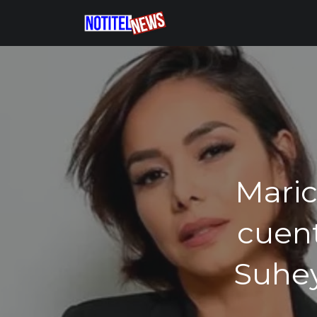
Maric
cuent
Suhey