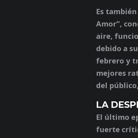
Es también
Amor”, cond
aire, funci
debido a su
febrero y t
mejores rat
del público
LA DES
El último e
fuerte crít