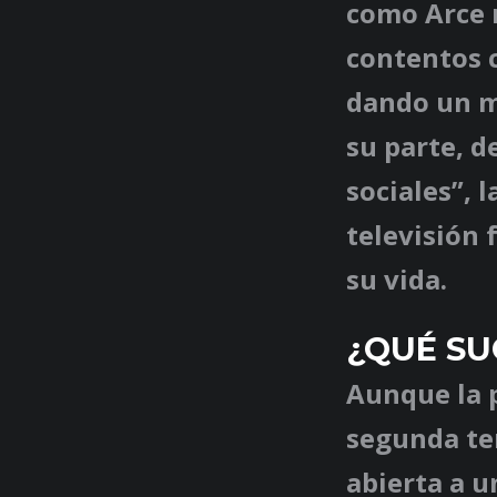
como Arce 
contentos c
dando un me
su parte, d
sociales”, 
televisión 
su vida.
¿QUÉ SU
Aunque la 
segunda te
abierta a u