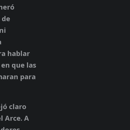
eneró
 de
ni
a
ra hablar
 en que las
maran para
jó claro
l Arce. A
idores