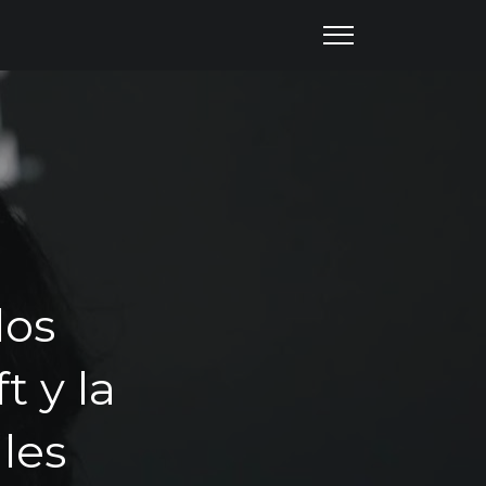
los
t y la
les