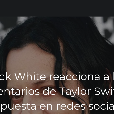
ck White reacciona a 
tarios de Taylor Swif
spuesta en redes socia