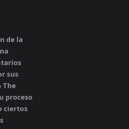
n de la
una
tarios
or sus
n The
su proceso
 ciertos
s