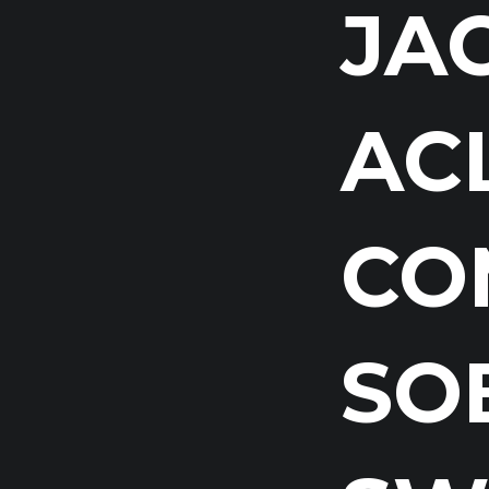
JA
AC
CO
SO