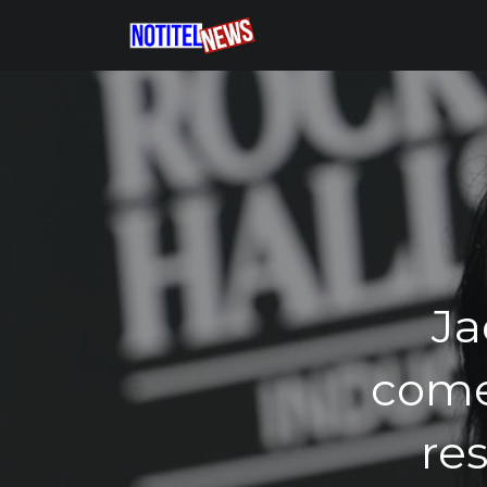
Ja
comen
re