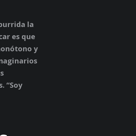
urrida la
car es que
 monótono y
imaginarios
ás
s. “Soy