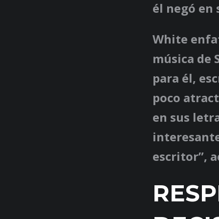
él negó en 
White enfa
música de 
para él, es
poco atract
en sus let
interesante
escritor”, 
RESP