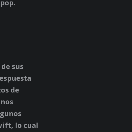
 pop.
 de sus
respuesta
tos de
unos
algunos
ift, lo cual