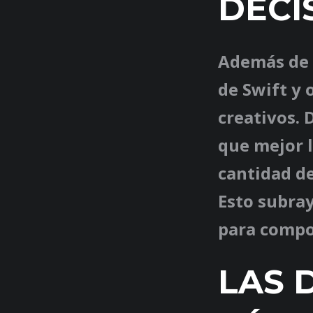
DECI
Además de a
de Swift y 
creativos. 
que mejor l
cantidad de
Esto subra
para compon
LAS 