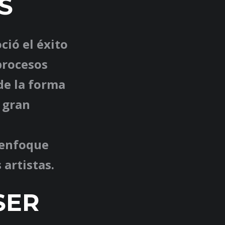
S
ció el éxito
procesos
 de la forma
a gran
 enfoque
artistas.
SER