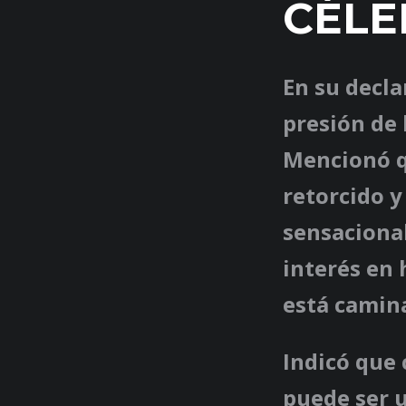
CÉLE
En su decla
presión de 
Mencionó q
retorcido 
sensacional
interés en 
está camin
Indicó que
puede ser u