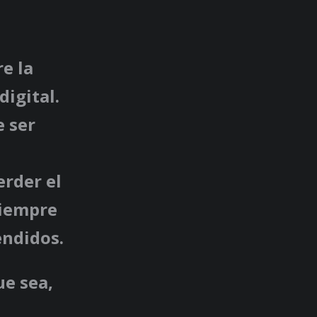
e la
digital.
e ser
erder el
siempre
ndidos.
ue sea,